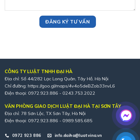
CÔNG TY LUẬT TNHH ĐẠI HÀ
Địa chỉ: Số 44/282 Lạc Long Quân, Tây Hồ, Hà Nội
Chỉ đường:
https://goo.gl/maps/4v4o5deBZob33nvL6
Điện thoại: 0972.923.886 - 0243.753.2022
VĂN PHÒNG GIAO DỊCH LUẬT ĐẠI HÀ TẠI SƠN TÂY
Địa chỉ: 78 Sơn Lộc, TX Sơn Tây, Hà Nội
Điện thoại: 0972.923.886 - 0989.585.685
0972 923 886
info.daiha@luatvina.vn