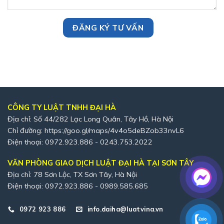
CÔNG TY LUẬT TNHH ĐẠI HÀ
Địa chỉ: Số 44/282 Lạc Long Quân, Tây Hồ, Hà Nội
Chỉ đường:
https://goo.gl/maps/4v4o5deBZob33nvL6
Điện thoại: 0972.923.886 - 0243.753.2022
VĂN PHÒNG GIAO DỊCH LUẬT ĐẠI HÀ TẠI SƠN TÂY
Địa chỉ: 78 Sơn Lộc, TX Sơn Tây, Hà Nội
Điện thoại: 0972.923.886 - 0989.585.685
0972 923 886
info.daiha@luatvina.vn