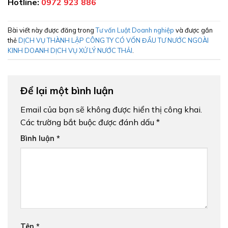
Hotline:
0972 923 886
Bài viết này được đăng trong
Tư vấn Luật Doanh nghiệp
và được gắn
thẻ
DỊCH VỤ THÀNH LẬP CÔNG TY CÓ VỐN ĐẦU TƯ NƯỚC NGOÀI
KINH DOANH DỊCH VỤ XỬ LÝ NƯỚC THẢI
.
Để lại một bình luận
Email của bạn sẽ không được hiển thị công khai.
Các trường bắt buộc được đánh dấu
*
Bình luận
*
Tên
*