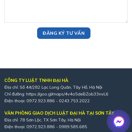
CÔNG TY LUẬT TNHH ĐẠI HÀ
Địa chỉ: Số 44/282 Lạc Long Quân, Tây Hồ, Hà Nội
Chỉ đường:
https://goo.gl/maps/4v4o5deBZob33nvL6
Điện thoại: 0972.923.886 - 0243.753.2022
VĂN PHÒNG GIAO DỊCH LUẬT ĐẠI HÀ TẠI SƠN TÂY
Địa chỉ: 78 Sơn Lộc, TX Sơn Tây, Hà Nội
Điện thoại: 0972.923.886 - 0989.585.685