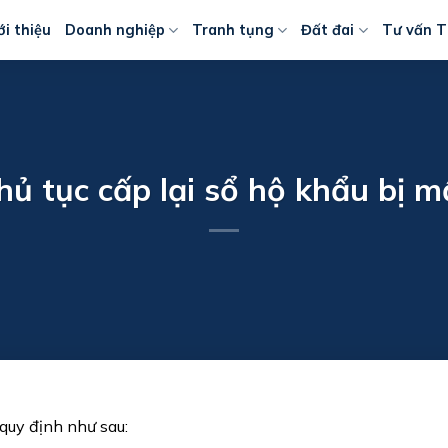
ới thiệu
Doanh nghiệp
Tranh tụng
Đất đai
Tư vấn T
hủ tục cấp lại sổ hộ khẩu bị m
quy định như sau: