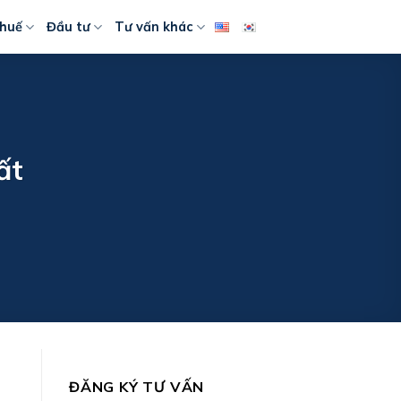
huế
Đầu tư
Tư vấn khác
ất
ĐĂNG KÝ TƯ VẤN