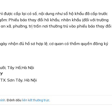
hì được cấp lại có số, nội dung như sổ hộ khẩu đã cấp trước
 gồm: Phiếu báo thay đổi hô khẩu, nhân khẩu (đối với trường
n xã, phường, trị trấn nơi thường trú vào phiếu báo thay đổi
 ngày nhận đủ hồ sơ hợp lệ, cơ quan có thẩm quyền đăng ký
Bưởi, Tây Hồ,Hà Nội
ÂY
, TX. Sơn Tây, Hà Nội
hính
. Đánh dấu
liên kết thường trực
.