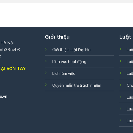
Giới thiệu
Luật
 Hà Nội
Zob33nvL6
Giới thiệu Luật Đại Hà
Luậ
2
Lĩnh vực hoạt động
Luậ
ẠI SƠN TÂY
Lịch làm việc
Luậ
Quyền miễn trừ trách nhiệm
Ch
a.vn
Luậ
Luậ
Luậ