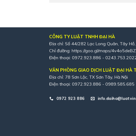
CÔNG TY LUẬT TNHH ĐẠI HÀ
Địa chỉ: Số 44/282 Lạc Long Quân, Tây Hồ,
Chỉ đường:
https://goo.gl/maps/4v4o5deB
Điện thoại: 0972.923.886 - 0243.753.202
VĂN PHÒNG GIAO DỊCH LUẬT ĐẠI HÀ T
Địa chỉ: 78 Sơn Lộc, TX Sơn Tây, Hà Nội
Điện thoại: 0972.923.886 - 0989.585.685
0972 923 886
info.daiha@luatvin