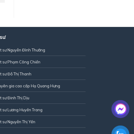
 sư
t sư Nguyễn Đình Thưởng
t sư Phạm Công Chiển
t sư Đỗ Thị Thanh
uyên gia cao cấp Hạ Quang Hưng
t sư Đinh Thị Dịu
t sư Lương Huyền Trang
t sư Nguyễn Thị Yến