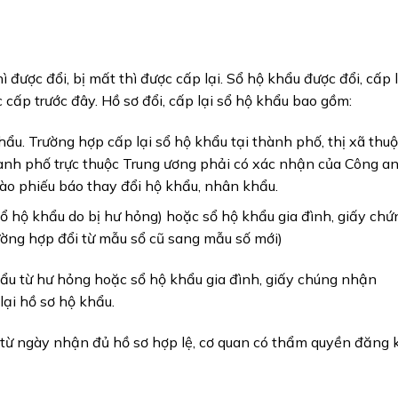
 được đổi, bị mất thì được cấp lại. Sổ hộ khẩu được đổi, cấp l
 cấp trước đây. Hồ sơ đổi, cấp lại sổ hộ khẩu bao gồm:
ẩu. Trường hợp cấp lại sổ hộ khẩu tại thành phố, thị xã thu
thành phố trực thuộc Trung ương phải có xác nhận của Công a
 vào phiếu báo thay đổi hộ khẩu, nhân khẩu.
sổ hộ khẩu do bị hư hỏng) hoặc sổ hộ khẩu gia đình, giấy chứ
ường hợp đổi từ mẫu sổ cũ sang mẫu số mới)
khẩu từ hư hỏng hoặc sổ hộ khẩu gia đình, giấy chúng nhận
lại hồ sơ hộ khẩu.
ể từ ngày nhận đủ hồ sơ hợp lệ, cơ quan có thẩm quyền đăng 