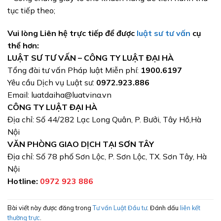
tục tiếp theo;
Vui lòng Liên hệ trực tiếp để được
luật sư tư vấn
cụ
thể hơn:
LUẬT SƯ TƯ VẤN – CÔNG TY LUẬT ĐẠI HÀ
Tổng đài tư vấn Pháp luật Miễn phí:
1900.6197
Yêu cầu Dịch vụ Luật sư:
0972.923.886
Email: luatdaiha@luatvina.vn
CÔNG TY LUẬT ĐẠI HÀ
Địa chỉ: Số 44/282 Lạc Long Quân, P. Bưởi, Tây Hồ,Hà
Nội
VĂN PHÒNG GIAO DỊCH TẠI SƠN TÂY
Địa chỉ: Số 78 phố Sơn Lộc, P. Sơn Lộc, TX. Sơn Tây, Hà
Nội
Hotline:
0972 923 886
Bài viết này được đăng trong
Tư vấn Luật Đầu tư
. Đánh dấu
liên kết
thường trực
.