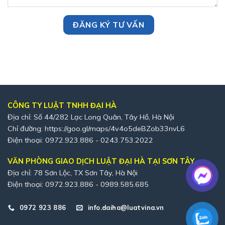
CÔNG TY LUẬT TNHH ĐẠI HÀ
Địa chỉ: Số 44/282 Lạc Long Quân, Tây Hồ, Hà Nội
Chỉ đường:
https://goo.gl/maps/4v4o5deBZob33nvL6
Điện thoại: 0972.923.886 - 0243.753.2022
VĂN PHÒNG GIAO DỊCH LUẬT ĐẠI HÀ TẠI SƠN TÂY
Địa chỉ: 78 Sơn Lộc, TX Sơn Tây, Hà Nội
Điện thoại: 0972.923.886 - 0989.585.685
0972 923 886
info.daiha@luatvina.vn