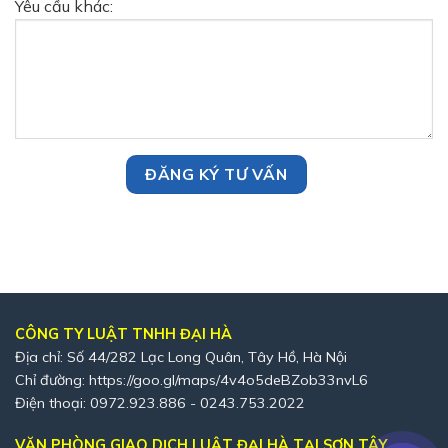
Yêu cầu khác:
CÔNG TY LUẬT TNHH ĐẠI HÀ
Địa chỉ: Số 44/282 Lạc Long Quân, Tây Hồ, Hà Nội
Chỉ đường:
https://goo.gl/maps/4v4o5deBZob33nvL6
Điện thoại: 0972.923.886 - 0243.753.2022
VĂN PHÒNG GIAO DỊCH LUẬT ĐẠI HÀ TẠI SƠN TÂY