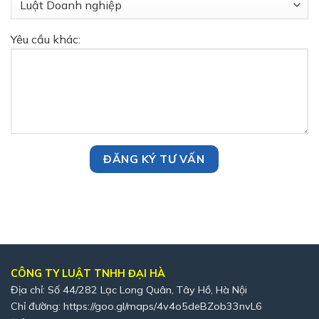
Yêu cầu khác:
CÔNG TY LUẬT TNHH ĐẠI HÀ
Địa chỉ: Số 44/282 Lạc Long Quân, Tây Hồ, Hà Nội
Chỉ đường:
https://goo.gl/maps/4v4o5deBZob33nvL6