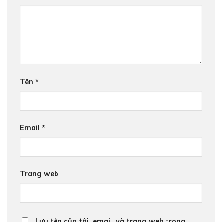
Tên
*
Email
*
Trang web
Lưu tên của tôi, email, và trang web trong