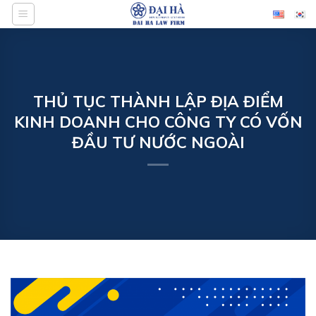
Bỏ
qua
nội
dung
THỦ TỤC THÀNH LẬP ĐỊA ĐIỂM
KINH DOANH CHO CÔNG TY CÓ VỐN
ĐẦU TƯ NƯỚC NGOÀI