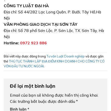
CÔNG TY LUẬT ĐẠI HÀ
Địa chỉ: Số 44/282 Lạc Long Quân, P. Bưởi, Tây Hồ,Hà
Nội
VĂN PHÒNG GIAO DỊCH TẠI SƠN TÂY
Địa chỉ: Số 78 phố Sơn Lộc, P. Sơn Lộc, TX. Sơn Tây, Hà
Nội
Hotline:
0972 923 886
Bài viết này được đăng trong
Tư vấn Luật Doanh nghiệp
và được gắn
thẻ
THỦ TỤC THÀNH LẬP ĐỊA ĐIỂM KINH DOANH CHO CÔNG TY CÓ
VỐN ĐẦU TƯ NƯỚC NGOÀI
.
Để lại một bình luận
Email của bạn sẽ không được hiển thị công khai.
Các trường bắt buộc được đánh dấu
*
Bình luận
*