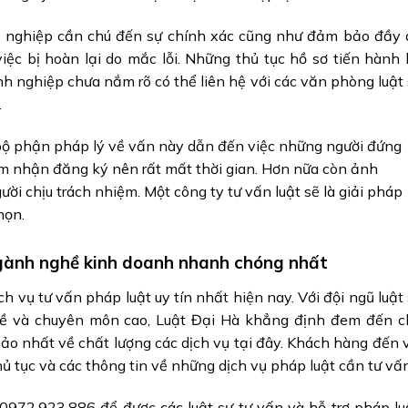
nh nghiệp cần chú đến sự chính xác cũng như đảm bảo đầy 
việc bị hoàn lại do mắc lỗi. Những thủ tục hồ sơ tiến hành
 nghiệp chưa nắm rõ có thể liên hệ với các văn phòng luật
.
bộ phận pháp lý về vấn này dẫn đến việc những người đứng
m nhận đăng ký nên rất mất thời gian. Hơn nữa còn ảnh
ười chịu trách nhiệm. Một công ty tư vấn luật sẽ là giải pháp
họn.
ngành nghề kinh doanh nhanh chóng nhất
ch vụ tư vấn pháp luật uy tín nhất hiện nay. Với đội ngũ luật
hề và chuyên môn cao, Luật Đại Hà khẳng định đem đến c
o nhất về chất lượng các dịch vụ tại đây. Khách hàng đến 
hủ tục và các thông tin về những dịch vụ pháp luật cần tư vấn
: 0972.923.886 để được các luật sư tư vấn và hỗ trợ pháp lu