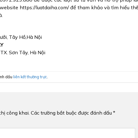
website https://luatdaiha.com/ để tham khảo và tìm hiểu t
à.
Bưởi, Tây Hồ,Hà Nội
ÂY
, TX. Sơn Tây, Hà Nội
ánh dấu
liên kết thường trực
.
hị công khai.
Các trường bắt buộc được đánh dấu
*