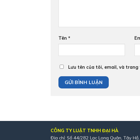
Tên
*
Em
Lưu tên của tôi, email, và trang
CÔNG TY LUẬT TNHH ĐẠI HÀ
Địa chỉ: Số 44/282 Lạc Long Quân, Tây Hồ,