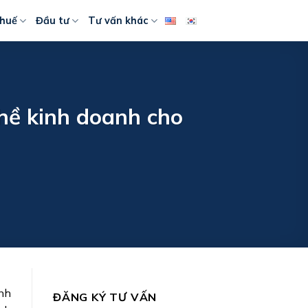
huế
Đầu tư
Tư vấn khác
ghề kinh doanh cho
ành
ĐĂNG KÝ TƯ VẤN