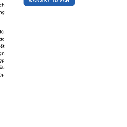
ạch
ng
đủ,
áo
ết
hạn
hợp
hữu
ọp