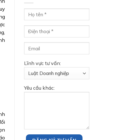
anh
quy
ng
ợc
ng,
nh
Lĩnh vực tư vấn:
Yêu cầu khác:
nh
ổi
hạn
báo