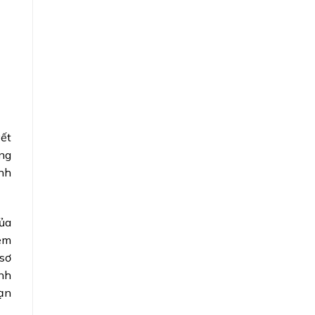
yết
ờng
nh
của
ệm
 sơ
anh
hạn