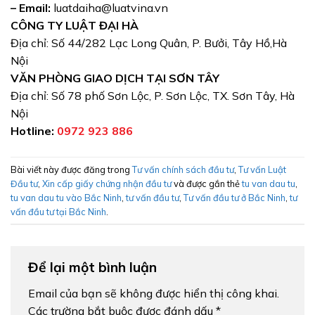
– Email:
luatdaiha@luatvina.vn
CÔNG TY LUẬT ĐẠI HÀ
Địa chỉ: Số 44/282 Lạc Long Quân, P. Bưởi, Tây Hồ,Hà
Nội
VĂN PHÒNG GIAO DỊCH TẠI SƠN TÂY
Địa chỉ: Số 78 phố Sơn Lộc, P. Sơn Lộc, TX. Sơn Tây, Hà
Nội
Hotline:
0972 923 886
Bài viết này được đăng trong
Tư vấn chính sách đầu tư
,
Tư vấn Luật
Đầu tư
,
Xin cấp giấy chứng nhận đầu tư
và được gắn thẻ
tu van dau tu
,
tu van dau tu vào Bắc Ninh
,
tư vấn đầu tư
,
Tư vấn đầu tư ở Bắc Ninh
,
tư
vấn đầu tư tại Bắc Ninh
.
Để lại một bình luận
Email của bạn sẽ không được hiển thị công khai.
Các trường bắt buộc được đánh dấu
*