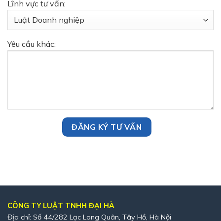
Lĩnh vực tư vấn:
Yêu cầu khác:
CÔNG TY LUẬT TNHH ĐẠI HÀ
Địa chỉ: Số 44/282 Lạc Long Quân, Tây Hồ, Hà Nội