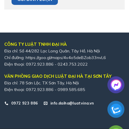
CÔNG TY LUẬT TNHH ĐẠI HÀ
Địa chỉ: Số 44/282 Lạc Long Quân, Tây Hồ, Hà Nội
Chỉ đường:
https://goo.gl/maps/4v4o5deBZob33nvL6
Điện thoại: 0972.923.886 - 0243.753.2022
VĂN PHÒNG GIAO DỊCH LUẬT ĐẠI HÀ TẠI SƠN TÂY
Địa chỉ: 78 Sơn Lộc, TX Sơn Tây, Hà Nội
Điện thoại: 0972.923.886 - 0989.585.685
0972 923 886
info.daiha@luatvina.vn