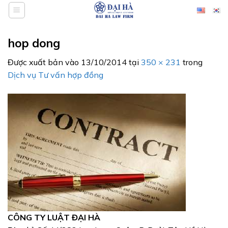
Bỏ
qua
nội
hop dong
dung
Được xuất bản vào
13/10/2014
tại
350 × 231
trong
Dịch vụ Tư vấn hợp đồng
CÔNG TY LUẬT ĐẠI HÀ