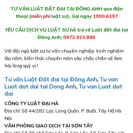
TƯ VẤN LUẬT ĐẤT ĐAI TẠI ĐÔNG ANH qua điện
thoại (
miễn phí
luật sư), Gọi ngay
1900.6197
YÊU CẦU DỊCH VỤ LUẬT SƯ hỗ trợ về Luật đất đai tại
Đông Anh:
0972.923.886
Với đội ngũ luật sư tư vấn chuyên nghiệp, kinh nghiệm
lâu năm, kiến thức chuyên môn sâu, chắc chắn sẽ làm
hài lòng quý vị !
Tư vấn Luật Đất đai tại Đông Anh
,
Tu van
Luat dat dai tai Dong Anh
,
Tu van Luat dat
dai
CÔNG TY LUẬT ĐẠI HÀ
Địa chỉ: Số 44/282 Lạc Long Quân, P. Bưởi, Tây Hồ,Hà
Nội
VĂN PHÒNG GIAO DỊCH TẠI SƠN TÂY