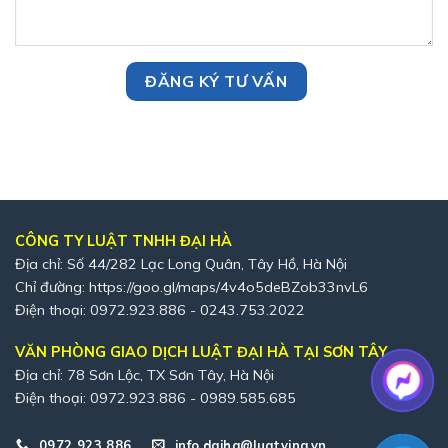
CÔNG TY LUẬT TNHH ĐẠI HÀ
Địa chỉ: Số 44/282 Lạc Long Quân, Tây Hồ, Hà Nội
Chỉ đường:
https://goo.gl/maps/4v4o5deBZob33nvL6
Điện thoại: 0972.923.886 - 0243.753.2022
VĂN PHÒNG GIAO DỊCH LUẬT ĐẠI HÀ TẠI SƠN TÂY
Địa chỉ: 78 Sơn Lộc, TX Sơn Tây, Hà Nội
Điện thoại: 0972.923.886 - 0989.585.685
0972 923 886
info.daiha@luatvina.vn