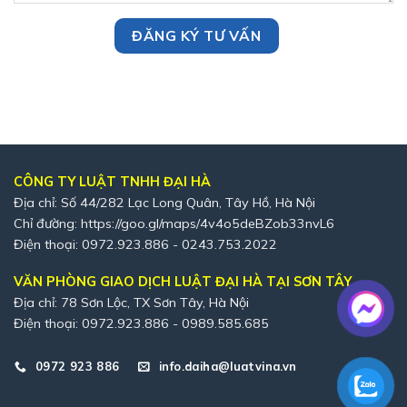
CÔNG TY LUẬT TNHH ĐẠI HÀ
Địa chỉ: Số 44/282 Lạc Long Quân, Tây Hồ, Hà Nội
Chỉ đường:
https://goo.gl/maps/4v4o5deBZob33nvL6
Điện thoại: 0972.923.886 - 0243.753.2022
VĂN PHÒNG GIAO DỊCH LUẬT ĐẠI HÀ TẠI SƠN TÂY
Địa chỉ: 78 Sơn Lộc, TX Sơn Tây, Hà Nội
Điện thoại: 0972.923.886 - 0989.585.685
0972 923 886
info.daiha@luatvina.vn