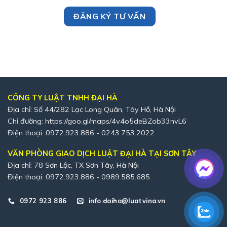
CÔNG TY LUẬT TNHH ĐẠI HÀ
Địa chỉ: Số 44/282 Lạc Long Quân, Tây Hồ, Hà Nội
Chỉ đường:
https://goo.gl/maps/4v4o5deBZob33nvL6
Điện thoại: 0972.923.886 - 0243.753.2022
VĂN PHÒNG GIAO DỊCH LUẬT ĐẠI HÀ TẠI SƠN TÂY
Địa chỉ: 78 Sơn Lộc, TX Sơn Tây, Hà Nội
Điện thoại: 0972.923.886 - 0989.585.685
0972 923 886
info.daiha@luatvina.vn