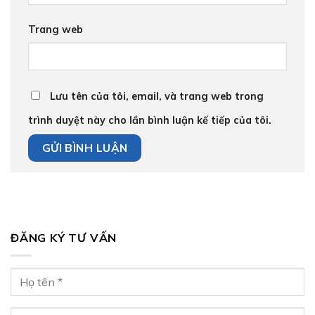
Trang web
Lưu tên của tôi, email, và trang web trong
trình duyệt này cho lần bình luận kế tiếp của tôi.
ĐĂNG KÝ TƯ VẤN