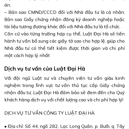
án;
– Bản sao CMND/CCCD đối với Nhà đầu tư là cá nhân;
Bản sao Giấy chứng nhận đăng ký doanh nghiệp hoặc
tài liệu tương đương khác đối với Nhà đầu tư là tổ chức.
Căn cứ vào từng trường hợp cụ thể, Luật Đại Hà sẽ tiến
hành tư vấn bổ sung các giấy tờ sao cho hợp lệ, giúp cho
Nhà đầu tư có thể tiết kiệm được thời gian và chi phí
một cách hợp lý nhất
Dịch vụ tư vấn của Luật Đại Hà
Với đội ngũ Luật sư và chuyên viên tư vấn giàu kinh
nghiệm trong lĩnh vực tư vấn thủ tục cấp Giấy chứng
nhận đầu tư, Luật Đại Hà đảm bảo sẽ đem đến cho Quý
khách hàng dịch vụ với chất lượng cao và chi phí hợp lý!
DỊCH VỤ TƯ VẤN CÔNG TY LUẬT ĐẠI HÀ
• Địa chỉ: Số 44, ngõ 282, Lạc Long Quân, p. Bưởi, q. Tây