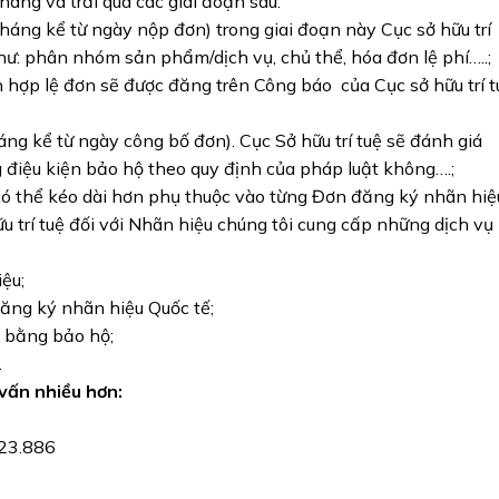
háng và trải qua các giai đoạn sau:
háng kể từ ngày nộp đơn) trong giai đoạn này Cục sở hữu trí
hư: phân nhóm sản phẩm/dịch vụ, chủ thể, hóa đơn lệ phí…..;
 hợp lệ đơn sẽ được đăng trên Công báo của Cục sở hữu trí t
ng kể từ ngày công bố đơn). Cục Sở hữu trí tuệ sẽ đánh giá
điệu kiện bảo hộ theo quy định của pháp luật không….;
 có thể kéo dài hơn phụ thuộc vào từng Đơn đăng ký nhãn hiệ
u trí tuệ đối với Nhãn hiệu chúng tôi cung cấp những dịch vụ
ệu;
ăng ký nhãn hiệu Quốc tế;
n bằng bảo hộ;
.
 vấn nhiều hơn:
23.886