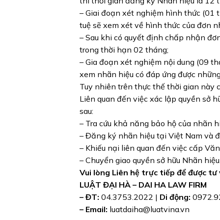
thì thời gian đăng ký Nhãn hiệu là 12 t
– Giai đoạn xét nghiệm hình thức (01 t
tuệ sẽ xem xét về hình thức của đơn n
– Sau khi có quyết định chấp nhận đơn
trong thời hạn 02 tháng;
– Gia đoạn xét nghiệm nội dung (09 thá
xem nhãn hiệu có đáp ứng được những 
Tuy nhiên trên thực thế thời gian này
Liên quan đến việc xác lập quyền sở hữ
sau:
– Tra cứu khả năng bảo hộ của nhãn hi
– Đăng ký nhãn hiệu tại Việt Nam và đ
– Khiếu nại liên quan đến việc cấp Vă
– Chuyển giao quyền sở hữu Nhãn hiệu
Vui lòng Liên hệ trực tiếp để được tư
LUẬT ĐẠI HÀ – DAI HA LAW FIRM
– ĐT:
04.3753.2022 |
Di động:
0972.9
– Email:
luatdaiha@luatvina.vn