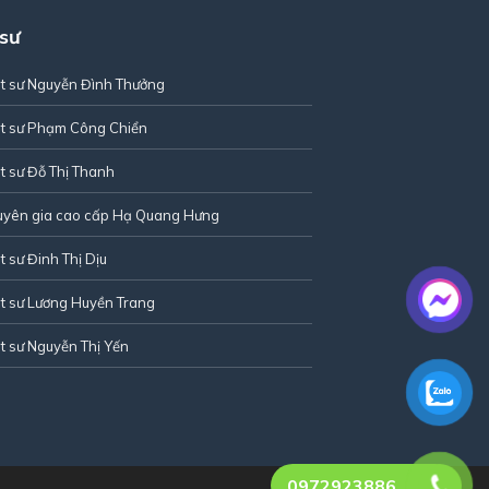
 sư
t sư Nguyễn Đình Thưởng
t sư Phạm Công Chiển
t sư Đỗ Thị Thanh
uyên gia cao cấp Hạ Quang Hưng
t sư Đinh Thị Dịu
t sư Lương Huyền Trang
t sư Nguyễn Thị Yến
0972923886