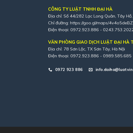
CÔNG TY LUẬT TNHH ĐẠI HÀ
Địa chỉ: Số 44/282 Lạc Long Quân, Tây Hồ,
Chỉ đường:
https://goo.gl/maps/4v4o5deB
Điện thoại: 0972.923.886 - 0243.753.202
VĂN PHÒNG GIAO DỊCH LUẬT ĐẠI HÀ T
Địa chỉ: 78 Sơn Lộc, TX Sơn Tây, Hà Nội
Điện thoại: 0972.923.886 - 0989.585.685
0972 923 886
info.daiha@luatvin