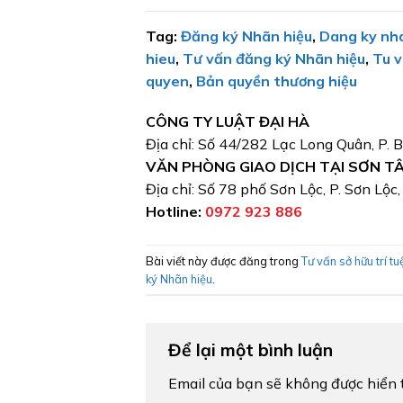
Tag:
Đăng ký Nhãn hiệu
,
Dang ky nh
hieu
,
Tư vấn đăng ký Nhãn hiệu
,
Tu v
quyen
,
Bản quyền thương hiệu
CÔNG TY LUẬT ĐẠI HÀ
Địa chỉ: Số 44/282 Lạc Long Quân, P. 
VĂN PHÒNG GIAO DỊCH TẠI SƠN T
Địa chỉ: Số 78 phố Sơn Lộc, P. Sơn Lộc
Hotline:
0972 923 886
Bài viết này được đăng trong
Tư vấn sở hữu trí tu
ký Nhãn hiệu
.
Để lại một bình luận
Email của bạn sẽ không được hiển t