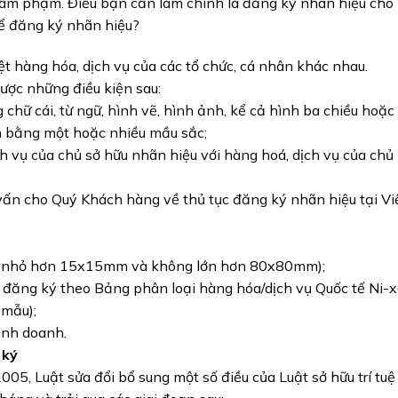
xâm phạm. Điều bạn cần làm chính là đăng ký nhãn hiệu cho
ể đăng ký nhãn hiệu?
ệt hàng hóa, dịch vụ của các tổ chức, cá nhân khác nhau.
ợc những điều kiện sau:
 chữ cái, từ ngữ, hình vẽ, hình ảnh, kể cả hình ba chiều hoặc
ện bằng một hoặc nhiều mầu sắc;
h vụ của chủ sở hữu nhãn hiệu với hàng hoá, dịch vụ của chủ
vấn cho Quý Khách hàng về thủ tục đăng ký nhãn hiệu tại Vi
ng nhỏ hơn 15x15mm và không lớn hơn 80x80mm);
đăng ký theo Bảng phân loại hàng hóa/dịch vụ Quốc tế Ni-x
 mẫu);
inh doanh.
g ký
005, Luật sửa đổi bổ sung một số điều của Luật sở hữu trí tuệ