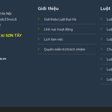
Giới thiệu
Luật
 Hà Nội
Zob33nvL6
Giới thiệu Luật Đại Hà
Luậ
2
Lĩnh vực hoạt động
Luậ
ẠI SƠN TÂY
Lịch làm việc
Luậ
Quyền miễn trừ trách nhiệm
Ch
a.vn
Luậ
Luậ
Luậ