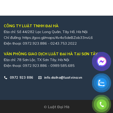
CÔNG TY LUẬT TNHH ĐẠI HÀ
Địa chỉ: Số 44/282 Lạc Long Quân, Tây Hồ, Hà Nội
Chỉ đường:
https://goo.gl/maps/4v4o5deBZob33nvL6
Điện thoại: 0972.923.886 - 0243.753.2022
VĂN PHÒNG GIAO DỊCH LUẬT ĐẠI HÀ TẠI SƠN TÂY
Địa chỉ: 78 Sơn Lộc, TX Sơn Tây, Hà Nội
Điện thoại: 0972.923.886 - 0989.585.685
0972 923 886
info.daiha@luatvina.vn
©
Luật Đại Hà