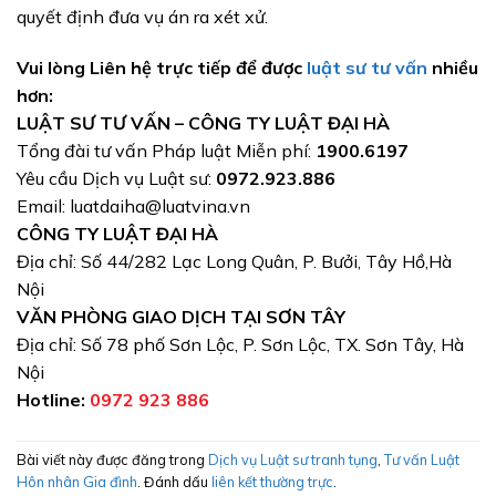
quyết định đưa vụ án ra xét xử.
Vui lòng Liên hệ trực tiếp để được
luật sư tư vấn
nhiều
hơn:
LUẬT SƯ TƯ VẤN – CÔNG TY LUẬT ĐẠI HÀ
Tổng đài tư vấn Pháp luật Miễn phí:
1900.6197
Yêu cầu Dịch vụ Luật sư:
0972.923.886
Email: luatdaiha@luatvina.vn
CÔNG TY LUẬT ĐẠI HÀ
Địa chỉ: Số 44/282 Lạc Long Quân, P. Bưởi, Tây Hồ,Hà
Nội
VĂN PHÒNG GIAO DỊCH TẠI SƠN TÂY
Địa chỉ: Số 78 phố Sơn Lộc, P. Sơn Lộc, TX. Sơn Tây, Hà
Nội
Hotline:
0972 923 886
Bài viết này được đăng trong
Dịch vụ Luật sư tranh tụng
,
Tư vấn Luật
Hôn nhân Gia đình
. Đánh dấu
liên kết thường trực
.