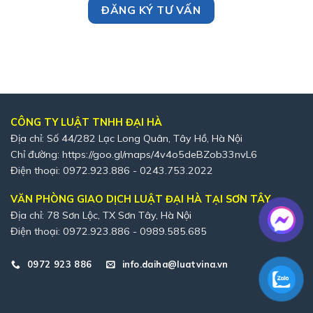
CÔNG TY LUẬT TNHH ĐẠI HÀ
Địa chỉ: Số 44/282 Lạc Long Quân, Tây Hồ, Hà Nội
Chỉ đường:
https://goo.gl/maps/4v4o5deBZob33nvL6
Điện thoại: 0972.923.886 - 0243.753.2022
VĂN PHÒNG GIAO DỊCH LUẬT ĐẠI HÀ TẠI SƠN TÂY
Địa chỉ: 78 Sơn Lộc, TX Sơn Tây, Hà Nội
Điện thoại: 0972.923.886 - 0989.585.685
0972 923 886
info.daiha@luatvina.vn