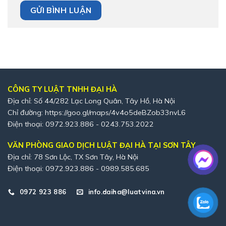
CÔNG TY LUẬT TNHH ĐẠI HÀ
Địa chỉ: Số 44/282 Lạc Long Quân, Tây Hồ, Hà Nội
Chỉ đường:
https://goo.gl/maps/4v4o5deBZob33nvL6
Điện thoại: 0972.923.886 - 0243.753.2022
VĂN PHÒNG GIAO DỊCH LUẬT ĐẠI HÀ TẠI SƠN TÂY
Địa chỉ: 78 Sơn Lộc, TX Sơn Tây, Hà Nội
Điện thoại: 0972.923.886 - 0989.585.685
0972 923 886
info.daiha@luatvina.vn