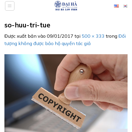
Bỏ
qua
nội
so-huu-tri-tue
dung
Được xuất bản vào
09/01/2017
tại
500 × 333
trong
Đối
tượng không được bảo hộ quyền tác giả