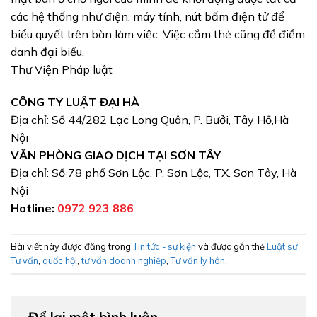
các hệ thống như điện, máy tính, nút bấm điện tử để
biểu quyết trên bàn làm việc. Việc cắm thẻ cũng để điểm
danh đại biểu.
Thư Viện Pháp luật
CÔNG TY LUẬT ĐẠI HÀ
Địa chỉ: Số 44/282 Lạc Long Quân, P. Bưởi, Tây Hồ,Hà
Nội
VĂN PHÒNG GIAO DỊCH TẠI SƠN TÂY
Địa chỉ: Số 78 phố Sơn Lộc, P. Sơn Lộc, TX. Sơn Tây, Hà
Nội
Hotline:
0972 923 886
Bài viết này được đăng trong
Tin tức - sự kiện
và được gắn thẻ
Luật sư
Tư vấn
,
quốc hội
,
tư vấn doanh nghiệp
,
Tư vấn ly hôn
.
Để lại một bình luận