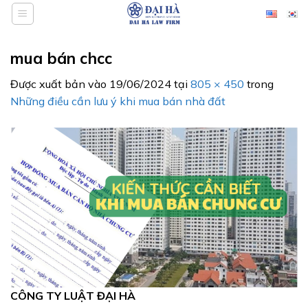
Bỏ
qua
nội
mua bán chcc
dung
Được xuất bản vào
19/06/2024
tại
805 × 450
trong
Những điều cần lưu ý khi mua bán nhà đất
CÔNG TY LUẬT ĐẠI HÀ