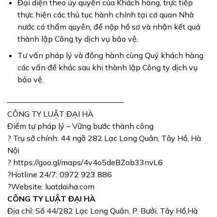
Đại diện theo ủy quyền của Khách hàng, trực tiếp
thực hiện các thủ tục hành chính tại cơ quan Nhà
nước có thẩm quyền, để nộp hồ sơ và nhận kết quả
thành lập Công ty dịch vụ bảo vệ.
Tư vấn pháp lý và đồng hành cùng Quý khách hàng
các vấn đề khác sau khi thành lập Công ty dịch vụ
bảo vệ
.
———————————————
CÔNG TY LUẬT ĐẠI HÀ
Điểm tự pháp lý – Vững bước thành công
? Trụ sở chính: 44 ngõ 282 Lạc Long Quân, Tây Hồ, Hà
Nội
? https://goo.gl/maps/4v4o5deBZob33nvL6
?Hotline 24/7: 0972 923 886
?Website: luatdaiha.com
CÔNG TY LUẬT ĐẠI HÀ
Địa chỉ: Số 44/282 Lạc Long Quân, P. Bưởi, Tây Hồ,Hà