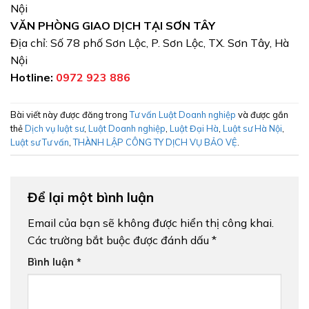
Nội
VĂN PHÒNG GIAO DỊCH TẠI SƠN TÂY
Địa chỉ: Số 78 phố Sơn Lộc, P. Sơn Lộc, TX. Sơn Tây, Hà
Nội
Hotline:
0972 923 886
Bài viết này được đăng trong
Tư vấn Luật Doanh nghiệp
và được gắn
thẻ
Dịch vụ luật sư
,
Luật Doanh nghiệp
,
Luật Đại Hà
,
Luật sư Hà Nội
,
Luật sư Tư vấn
,
THÀNH LẬP CÔNG TY DỊCH VỤ BẢO VỆ
.
Để lại một bình luận
Email của bạn sẽ không được hiển thị công khai.
Các trường bắt buộc được đánh dấu
*
Bình luận
*