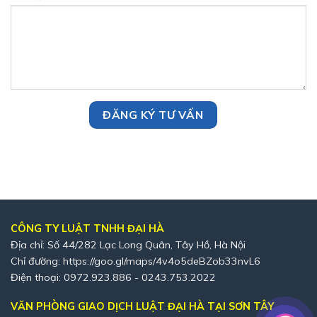
CÔNG TY LUẬT TNHH ĐẠI HÀ
Địa chỉ: Số 44/282 Lạc Long Quân, Tây Hồ, Hà Nội
Chỉ đường:
https://goo.gl/maps/4v4o5deBZob33nvL6
Điện thoại: 0972.923.886 - 0243.753.2022
VĂN PHÒNG GIAO DỊCH LUẬT ĐẠI HÀ TẠI SƠN TÂY