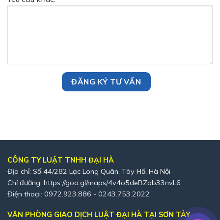
CÔNG TY LUẬT TNHH ĐẠI HÀ
Địa chỉ: Số 44/282 Lạc Long Quân, Tây Hồ, Hà Nội
Chỉ đường:
https://goo.gl/maps/4v4o5deBZob33nvL6
Điện thoại: 0972.923.886 - 0243.753.2022
VĂN PHÒNG GIAO DỊCH LUẬT ĐẠI HÀ TẠI SƠN TÂY