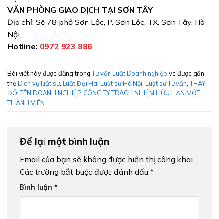
VĂN PHÒNG GIAO DỊCH TẠI SƠN TÂY
Địa chỉ: Số 78 phố Sơn Lộc, P. Sơn Lộc, TX. Sơn Tây, Hà
Nội
Hotline:
0972 923 886
Bài viết này được đăng trong
Tư vấn Luật Doanh nghiệp
và được gắn
thẻ
Dịch vụ luật sư
,
Luật Đại Hà
,
Luật sư Hà Nội
,
Luật sư Tư vấn
,
THAY
ĐỔI TÊN DOANH NGHIỆP CÔNG TY TRÁCH NHIỆM HỮU HẠN MỘT
THÀNH VIÊN
.
Để lại một bình luận
Email của bạn sẽ không được hiển thị công khai.
Các trường bắt buộc được đánh dấu
*
Bình luận
*