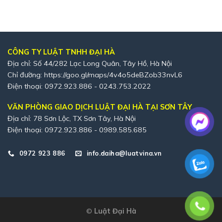
CÔNG TY LUẬT TNHH ĐẠI HÀ
Địa chỉ: Số 44/282 Lạc Long Quân, Tây Hồ, Hà Nội
Chỉ đường:
https://goo.gl/maps/4v4o5deBZob33nvL6
Điện thoại: 0972.923.886 - 0243.753.2022
VĂN PHÒNG GIAO DỊCH LUẬT ĐẠI HÀ TẠI SƠN TÂY
Địa chỉ: 78 Sơn Lộc, TX Sơn Tây, Hà Nội
Điện thoại: 0972.923.886 - 0989.585.685
0972 923 886
info.daiha@luatvina.vn
©
Luật Đại Hà