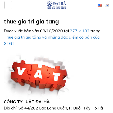
Bỏ
qua
nội
thue gia tri gia tang
dung
Được xuất bản vào
08/10/2020
tại
277 × 182
trong
Thuế giá trị gia tăng và những đặc điểm cơ bản của
GTGT
CÔNG TY LUẬT ĐẠI HÀ
Địa chỉ: Số 44/282 Lạc Long Quân, P. Bưởi, Tây Hồ,Hà