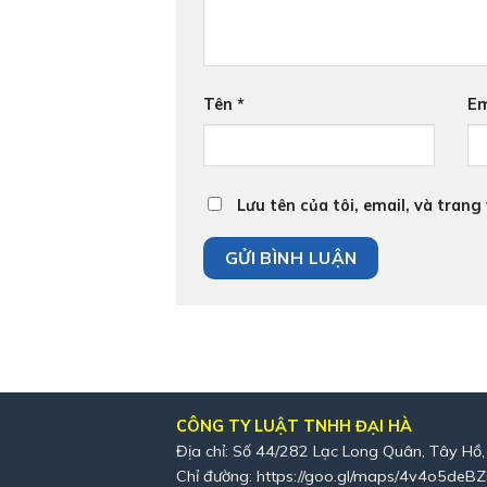
Tên
*
Em
Lưu tên của tôi, email, và trang
CÔNG TY LUẬT TNHH ĐẠI HÀ
Địa chỉ: Số 44/282 Lạc Long Quân, Tây Hồ,
Chỉ đường:
https://goo.gl/maps/4v4o5deB