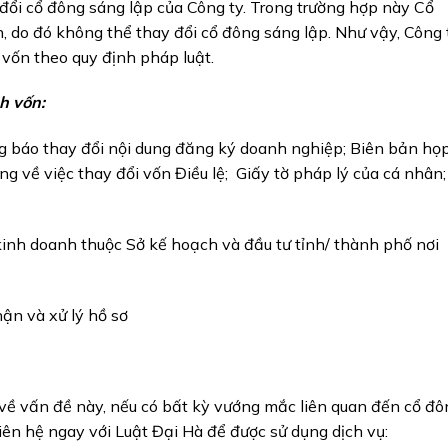
 đổi cổ đông sáng lập của Công ty. Trong trường hợp này Cổ
 do đó không thể thay đổi cổ đông sáng lập. Như vậy, Công 
 vốn theo quy định pháp luật.
h vốn:
g báo thay đổi nội dung đăng ký doanh nghiệp; Biên bản họp
g về việc thay đổi vốn Điều lệ;
Giấy tờ pháp lý của cá nhân;
inh doanh thuộc Sở kế hoạch và đầu tư tỉnh/ thành phố nơi
ận và xử lý hồ sơ
à về vấn đề này, nếu có bất kỳ vướng mắc liên quan đến cổ đ
iên hệ ngay với Luật Đại Hà để được sử dụng dịch vụ: