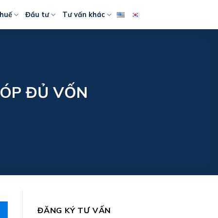
huế
Đầu tư
Tư vấn khác
GÓP ĐỦ VỐN
ĐĂNG KÝ TƯ VẤN