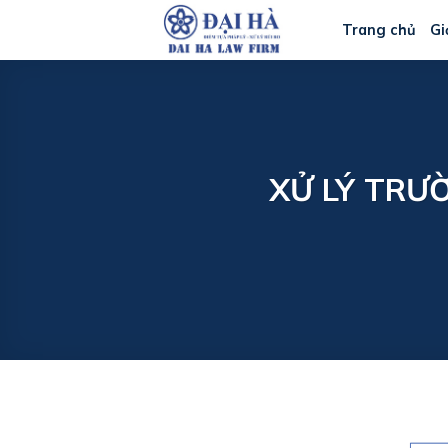
Bỏ
Trang chủ
Gi
qua
nội
dung
XỬ LÝ TRƯ