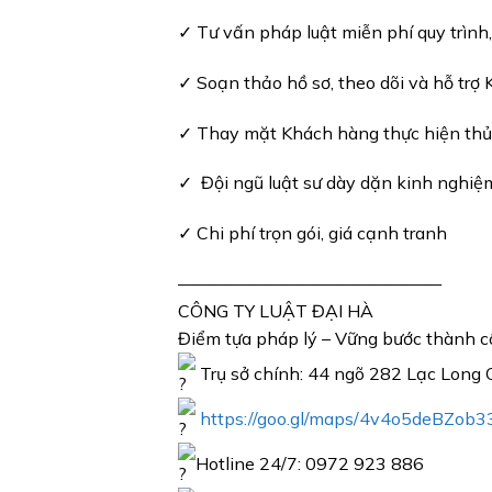
✓
Tư vấn pháp luật miễn phí quy trình,
✓
Soạn thảo hồ sơ, theo dõi và hỗ trợ K
✓
Thay mặt Khách hàng thực hiện thủ t
✓
Đội ngũ luật sư dày dặn kinh nghiệm,
✓
Chi phí trọn gói, giá cạnh tranh
———————————————
CÔNG TY LUẬT ĐẠI HÀ
Điểm tựa pháp lý – Vững bước thành 
Trụ sở chính: 44 ngõ 282 Lạc Long 
https://goo.gl/maps/4v4o5deBZob
Hotline 24/7: 0972 923 886