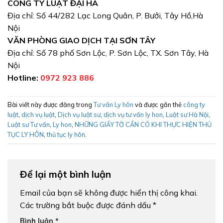
CÔNG TY LUẬT ĐẠI HÀ
Địa chỉ: Số 44/282 Lạc Long Quân, P. Bưởi, Tây Hồ,Hà
Nội
VĂN PHÒNG GIAO DỊCH TẠI SƠN TÂY
Địa chỉ: Số 78 phố Sơn Lộc, P. Sơn Lộc, TX. Sơn Tây, Hà
Nội
Hotline:
0972 923 886
Bài viết này được đăng trong
Tư vấn Ly hôn
và được gắn thẻ
công ty
luật
,
dịch vụ luật
,
Dịch vụ luật sư
,
dịch vụ tư vấn ly hon
,
Luật sư Hà Nội
,
Luật sư Tư vấn
,
Ly hon
,
NHỮNG GIẤY TỜ CẦN CÓ KHI THỰC HIỆN THỦ
TỤC LY HÔN
,
thủ tục ly hôn
.
Để lại một bình luận
Email của bạn sẽ không được hiển thị công khai.
Các trường bắt buộc được đánh dấu
*
Bình luận
*