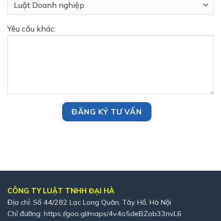
Yêu cầu khác:
CÔNG TY LUẬT TNHH ĐẠI HÀ
Địa chỉ: Số 44/282 Lạc Long Quân, Tây Hồ, Hà Nội
Chỉ đường:
https://goo.gl/maps/4v4o5deBZob33nvL6