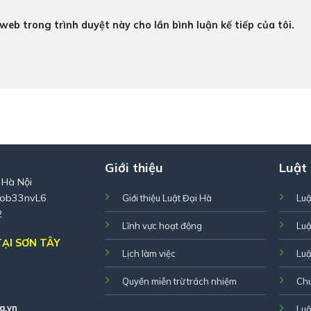
 web trong trình duyệt này cho lần bình luận kế tiếp của tôi.
Giới thiệu
Luật
 Hà Nội
Zob33nvL6
Giới thiệu Luật Đại Hà
Luậ
2
Lĩnh vực hoạt động
Luậ
ẠI SƠN TÂY
Lịch làm việc
Luậ
Quyền miễn trừ trách nhiệm
Ch
a.vn
Luậ