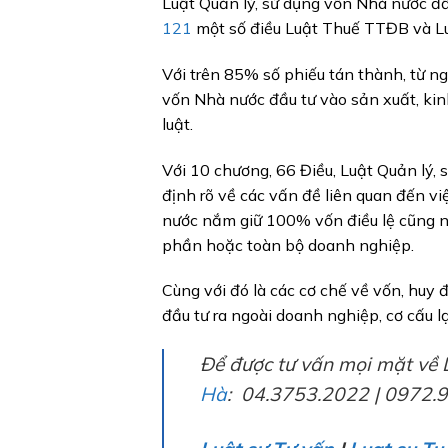
Luật Quản lý, sử dụng vốn Nhà nước đầu
121
một số điều Luật Thuế TTĐB và Luậ
Với trên 85% số phiếu tán thành, từ ng
vốn Nhà nước đầu tư vào sản xuất, ki
luật.
Với 10 chương, 66 Điều, Luật Quản lý,
định rõ về các vấn đề liên quan đến v
nước nắm giữ 100% vốn điều lệ cũng 
phần hoặc toàn bộ doanh nghiệp.
Cùng với đó là các cơ chế về vốn, huy 
đầu tư ra ngoài doanh nghiệp, cơ cấu l
Để được tư vấn mọi mặt về L
Hà
: 04.3753.2022 | 0972.