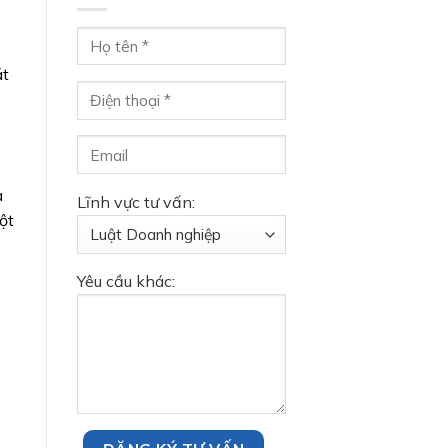
át
à
Lĩnh vực tư vấn:
ột
Yêu cầu khác: