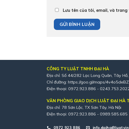
Lưu tên của tôi, email, và trang
CÔNG TY LUẬT TNHH ĐẠI HÀ
Địa chỉ: Số 44/282 Lạc Long Quân, Tây Hồ,
Chỉ đường:
https://goo.gl/maps/4v4o5deB
Điện thoại: 0972.923.886 - 0243.753.202
VĂN PHÒNG GIAO DỊCH LUẬT ĐẠI HÀ T
Địa chỉ: 78 Sơn Lộc, TX Sơn Tây, Hà Nội
Điện thoại: 0972.923.886 - 0989.585.685
0972 923 886
info.daiha@luatvin