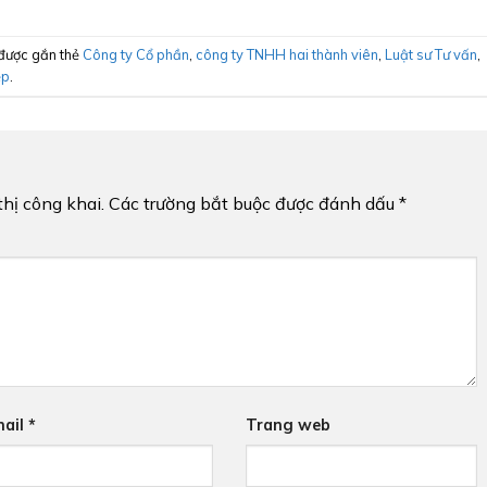
được gắn thẻ
Công ty Cổ phần
,
công ty TNHH hai thành viên
,
Luật sư Tư vấn
,
ệp
.
hị công khai.
Các trường bắt buộc được đánh dấu
*
ail
*
Trang web