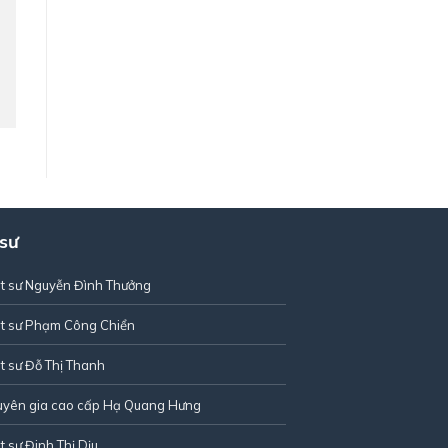
 sư
t sư Nguyễn Đình Thưởng
t sư Phạm Công Chiển
t sư Đỗ Thị Thanh
uyên gia cao cấp Hạ Quang Hưng
t sư Đinh Thị Dịu