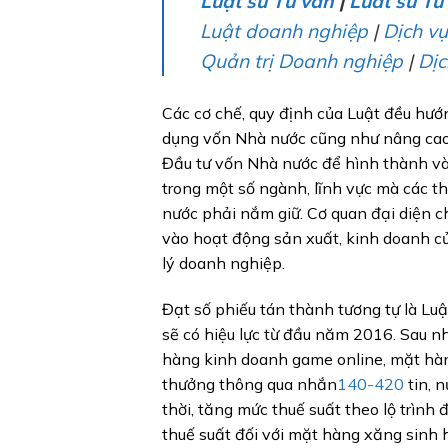
Luật sư Tư vấn
|
Luat su Tu
Luật doanh nghiệp
|
Dịch v
Quản trị Doanh nghiệp
|
Dịc
Các cơ chế, quy định của Luật đều hướn
dụng vốn Nhà nước cũng như nâng cao 
Đầu tư vốn Nhà nước để hình thành và
trong một số ngành, lĩnh vực mà các 
nước phải nắm giữ. Cơ quan đại diện c
vào hoạt động sản xuất, kinh doanh c
lý doanh nghiệp.
Đạt số phiếu tán thành tương tự là Luậ
sẽ có hiệu lực từ đầu năm 2016. Sau n
hàng kinh doanh game online, mặt hàng
thưởng thông qua nhắn
140-420
tin, n
thời, tăng mức thuế suất theo lộ trình 
thuế suất đối với mặt hàng xăng sinh 