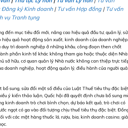
 van
|
Thủ tục Ly hôn
|
Tư vấn Ly hôn
|
Tư vấn
ụ Đăng ký Kinh doanh
|
Tư vấn Hợp đồng
|
Tư vấn
h vụ Tranh tụng
g đến mục tiêu đổi mới, nâng cao hiệu quả đầu tư, quản lý, sử
hiệu quả hoạt động sản xuất, kinh doanh của doanh nghiệp
 duy trì doanh nghiệp ở những khâu, công đoạn then chốt
thành phần kinh tế khác không tham gia hoặc thuộc diện Nhà
hủ sở hữu, cơ quan quản lý Nhà nước không can thiệp trực tiế
ủa doanh nghiệp, hoạt động quản lý, điều hành của người qu
t bổ sung, sửa đổi một số điều của Luật Thuế tiêu thụ đặc biệ
hiều ý kiến thảo luận, Quốc hội đã quyết định chưa bổ sung m
 kinh doanh trò chơi bình chọn, dự báo kết quả, trò chơi có
ước ngọt có ga vào đối tượng chịu thuế tiêu thụ đặc biệt. Đồn
đối với các mặt hàng thuốc lá, rượu, bia, kinh doanh casino; gi
học.