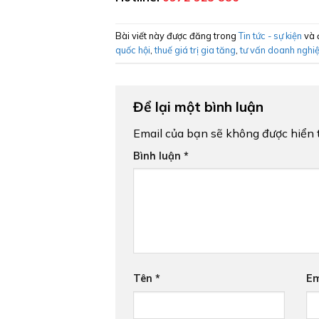
Bài viết này được đăng trong
Tin tức - sự kiện
và 
quốc hội
,
thuế giá trị gia tăng
,
tư vấn doanh nghi
Để lại một bình luận
Email của bạn sẽ không được hiển t
Bình luận
*
Tên
*
Em