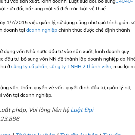
 tư vào sản xuất, kinh doanh; Luật sửa đổi, bổ sung
C4040-
t sửa đổi, bổ sung một số điều các luật về thuế.
ày 1/7/2015 việc quản lý, sử dụng cũng như quá trình giám s
nh doanh tại
doanh nghiệp
chính thức được chế định thành
 sử dụng vốn Nhà nước đầu tư vào sản xuất, kinh doanh quy
iệc đầu tư, bổ sung vốn NN để thành lập doanh nghiệp do Nh
như ở
công ty cổ phần
,
công ty TNHH 2 thành viên
, mua lại m
động vốn, thẩm quyền về vốn, quyết định đầu tư, quản lý nợ,
ại vốn tại doanh nghiệp.
uật pháp, Vui lòng liên hệ
Luật Đại
923.886