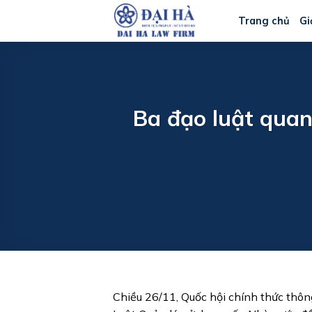
Bỏ
Trang chủ
Gi
qua
nội
dung
Ba đạo luật quan 
Chiều 26/11, Quốc hội chính thức thông