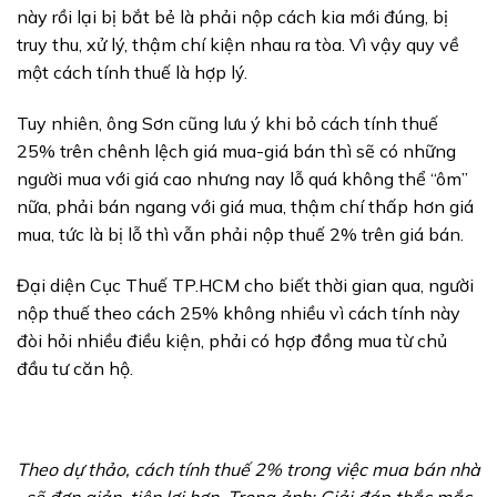
này rồi lại bị bắt bẻ là phải nộp cách kia mới đúng, bị
truy thu, xử lý, thậm chí kiện nhau ra tòa. Vì vậy quy về
một cách tính thuế là hợp lý.
Tuy nhiên, ông Sơn cũng lưu ý khi bỏ cách tính thuế
25% trên chênh lệch giá mua-giá bán thì sẽ có những
người mua với giá cao nhưng nay lỗ quá không thể “ôm”
nữa, phải bán ngang với giá mua, thậm chí thấp hơn giá
mua, tức là bị lỗ thì vẫn phải nộp thuế 2% trên giá bán.
Đại diện Cục Thuế TP.HCM cho biết thời gian qua, người
nộp thuế theo cách 25% không nhiều vì cách tính này
đòi hỏi nhiều điều kiện, phải có hợp đồng mua từ chủ
đầu tư căn hộ.
Theo dự thảo, cách tính thuế 2% trong việc mua bán nhà