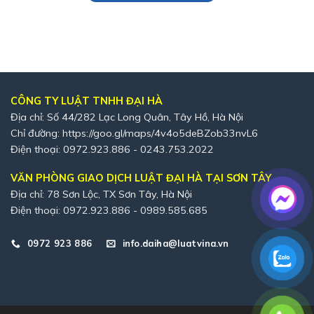
CÔNG TY LUẬT TNHH ĐẠI HÀ
Địa chỉ: Số 44/282 Lạc Long Quân, Tây Hồ, Hà Nội
Chỉ đường:
https://goo.gl/maps/4v4o5deBZob33nvL6
Điện thoại: 0972.923.886 - 0243.753.2022
VĂN PHÒNG GIAO DỊCH LUẬT ĐẠI HÀ TẠI SƠN TÂY
Địa chỉ: 78 Sơn Lộc, TX Sơn Tây, Hà Nội
Điện thoại: 0972.923.886 - 0989.585.685
0972 923 886
info.daiha@luatvina.vn