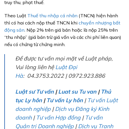
truy thu, phạt thuế.
Theo Luật
Thuế thu nhập cá nhân
(TNCN) hiện hành
thì có hai cách nộp thuế TNCN khi
chuyển nhượng bất
động sản
. Nộp 2% trên giá bán hoặc là nộp 25% trên
“thu nhập” (giá bán trừ giá vốn và các chi phí liên quan)
nếu có chứng từ chứng minh.
Để được tư vấn mọi mặt về Luật pháp,
Vui lòng liên hệ
Luật Đại
Hà
: 04.3753.2022 | 0972.923.886
Luật sư Tư vấn
|
Luat su Tu van
|
Thủ
tục Ly hôn
|
Tư vấn Ly hôn
|
Tư vấn Luật
doanh nghiệp
|
Dịch vụ Đăng ký Kinh
doanh
|
Tư vấn Hợp đồng
|
Tư vấn
Quản trị Doanh nghiệp
|
Dịch vụ Tranh