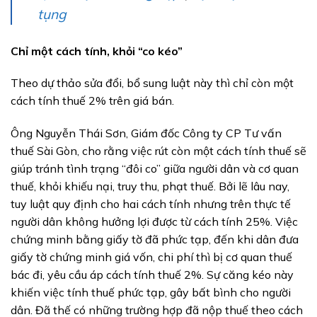
tụng
Chỉ một cách tính, khỏi “co kéo”
Theo dự thảo sửa đổi, bổ sung luật này thì chỉ còn một
cách tính thuế 2% trên giá bán.
Ông Nguyễn Thái Sơn, Giám đốc Công ty CP Tư vấn
thuế Sài Gòn, cho rằng việc rút còn một cách tính thuế sẽ
giúp tránh tình trạng “đôi co” giữa người dân và cơ quan
thuế, khỏi khiếu nại, truy thu, phạt thuế. Bởi lẽ lâu nay,
tuy luật quy định cho hai cách tính nhưng trên thực tế
người dân không hưởng lợi được từ cách tính 25%. Việc
chứng minh bằng giấy tờ đã phức tạp, đến khi dân đưa
giấy tờ chứng minh giá vốn, chi phí thì bị cơ quan thuế
bác đi, yêu cầu áp cách tính thuế 2%. Sự căng kéo này
khiến việc tính thuế phức tạp, gây bất bình cho người
dân. Đã thế có những trường hợp đã nộp thuế theo cách