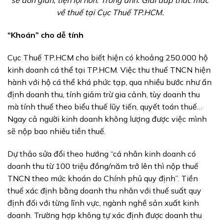
sẽ đơn giản, tiện lợi hơn. Trong ảnh: Giải đáp thắc mắc
về thuế tại Cục Thuế TP.HCM.
“Khoán” cho dễ tính
Cục Thuế TP.HCM cho biết hiện có khoảng 250.000 hộ
kinh doanh cá thể tại TP.HCM. Việc thu thuế TNCN hiện
hành với hộ cá thể khá phức tạp, qua nhiều bước như ấn
định doanh thu, tính giảm trừ gia cảnh, tùy doanh thu
mà tính thuế theo biểu thuế lũy tiến, quyết toán thuế…
Ngay cả người kinh doanh không lượng được việc mình
sẽ nộp bao nhiêu tiền thuế.
Dự thảo sửa đổi theo hướng “cá nhân kinh doanh có
doanh thu từ 100 triệu đồng/năm trở lên thì nộp thuế
TNCN theo mức khoán do Chính phủ quy định”. Tiền
thuế xác định bằng doanh thu nhân với thuế suất quy
định đối với từng lĩnh vực, ngành nghề sản xuất kinh
doanh. Trường hợp không tự xác định được doanh thu